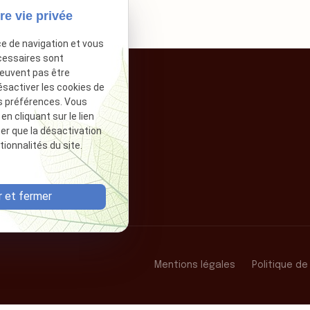
re vie privée
ce de navigation et vous
cessaires sont
peuvent pas être
ésactiver les cookies de
s préférences. Vous
 cliquant sur le lien
ter que la désactivation
ionnalités du site.
 et fermer
Mentions légales
Politique de