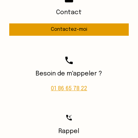
Contact
Contactez-moi
phone
Besoin de m'appeler ?
01 86 65 78 22
phone_callback
Rappel