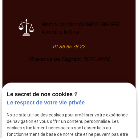
Maître Caroline CLÉMENT-BIGORRE
Avocat à la Cour
01 86 65 78 22
76 avenue de Wagram, 75017 PARIS
SIRET :
44794507200018
Le secret de nos cookies ?
Le respect de votre vie privée
Mentions légales
Notre site utilise des cookies pour améliorer votre expérience
de navigation et vous offrir un contenu personnalisé. Les
cookies strictement nécessaires sont essentiels au
Politique de
Plan
fonctionnement de base de notre site et ne peuvent pas être