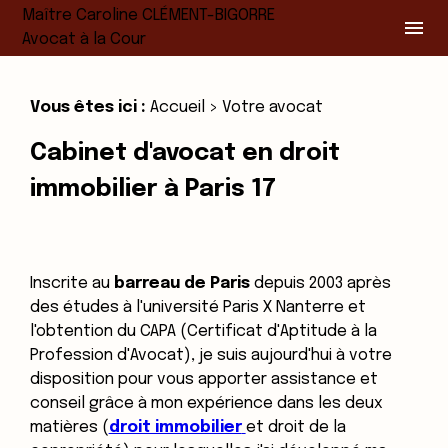
Panneau de gestion des cookies
Maître Caroline CLÉMENT-BIGORRE
menu
Avocat à la Cour
Vous êtes ici :
Accueil
> Votre avocat
Cabinet d'avocat en droit
immobilier à Paris 17
Inscrite au
barreau de Paris
depuis 2003 après
des études à l'université Paris X Nanterre et
l'obtention du CAPA (Certificat d'Aptitude à la
Profession d'Avocat), je suis aujourd'hui à votre
disposition pour vous apporter assistance et
conseil grâce à mon expérience dans les deux
matières (
droit immobilier
et droit de la