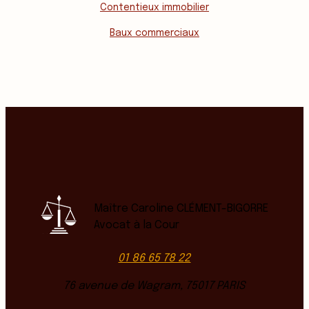
Contentieux immobilier
Baux commerciaux
Maître Caroline CLÉMENT-BIGORRE
Avocat à la Cour
01 86 65 78 22
76 avenue de Wagram, 75017 PARIS